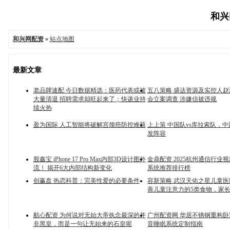
和兴网
和兴网配资
»
站点地图
最新文章
老品牌速配 今日数据精选：医药代表或被
五八策略 盛达资源及实控人
大量清退 招聘需求却旺起来了；快递业持
会立案调查 涉嫌信披违规
续火热
盈为国际 人工智能将破解宫颈癌防控难题
上上策 中国队vs库拉索队，
发阵容
股鑫宝 iPhone 17 Pro Max内部3D设计图外
金鼎配资 2025杭州通信行业
流！ 揭开6大内部结构新变化
系统推荐排行榜
创赢盘 热恋科普：完美性爱的必要条件
容新策略 武汉天佑之星儿童
善儿童注意力的5类食物，家长
航心配资 为何说对无始大帝执念最深的并
广州配资网 华居不锈钢重构
非黑皇，而是一句让无始来的石皇呢
音睡眠系统定制指南