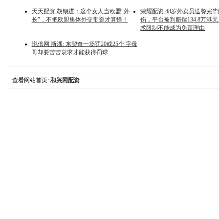
天天配资 胡锡进：这个女人当欧盟“外
荣耀配资 48岁外卖员送餐完
长”，不把欧盟集体外交带歪才算怪！
伤，平台被判赔偿134.8万港
术限制不能成为免责理由
悦倍网 斯潘: 东契奇一场罚20或25个 字母
哥却要苦苦哀求才能获得罚球
查看网站首页:
和兴网配资