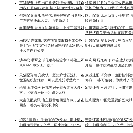
宇轩配资 上海出口集装箱运价指数（综合
信富网 10月24日全国农产品
指数）报1403.46点 与上期相比涨93.14点
平均价格为17.73元/公斤 比昨天
镕盛配资 白银价格实现关键突破 分析师：
国元配资 原油沥青：强现实+
年内有望挑战50美元历史高点！
续震荡行情
申宝配资 发展咖啡馆戏剧，上海正当其时
中银两融 微言 | 飙涨600%
赁经济百亿新市场如何规范发
易投投 家家悦: 家家悦集团股份有限公司
广盛配资 股市必读：中农立华（6
关于“家悦转债”可选择回售的第四次提示
6月9日董秘有最新回复
性公告内容摘要
泸深投 书写全球化服务新篇章！科达土耳
中利网 历九弥珍·抖音达人扶
其KAMI墨水工厂投产
开启！创作投稿赢取现金奖励
天猫配资端 几块钱一瓶的炉甘石洗剂，连
众诚速配 研究称：血脂控制
世卫组织都推荐，可以用来治哪些病？
寿命，3步可落实，你做对了
尚融 五本铁树开花老房子着火古言大叔
宏源证券 不念过往，不惧将
文，《这通房还行》婢女vs权臣
大鑫优配资讯 店主报警追回逃单款，店主
恒利配资 中国最重要的五大
回应：善良与维权不冲突
泸深A融通 中手游(00302)发布中期业绩，
宏发证券 利亚德(300296.SZ
归母净亏损6.39亿元，同比增加170.32%
绩，归母净利润1.72亿元，增长3