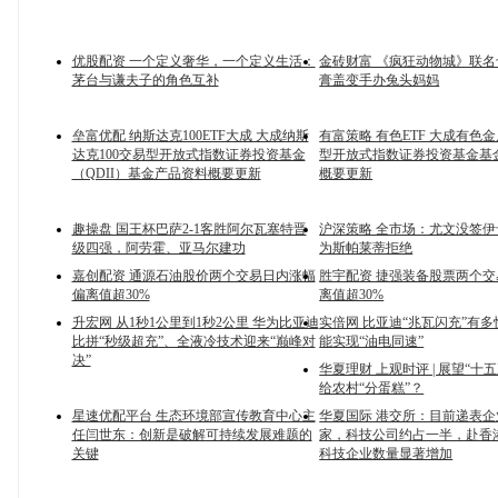
优股配资 一个定义奢华，一个定义生活：
金砖财富 《疯狂动物城》联
茅台与谦夫子的角色互补
膏盖变手办兔头妈妈
垒富优配 纳斯达克100ETF大成 大成纳斯
有富策略 有色ETF 大成有色
达克100交易型开放式指数证券投资基金
型开放式指数证券投资基金基
（QDII）基金产品资料概要更新
概要更新
趣操盘 国王杯巴萨2-1客胜阿尔瓦塞特晋
沪深策略 全市场：尤文没签
级四强，阿劳霍、亚马尔建功
为斯帕莱蒂拒绝
嘉创配资 通源石油股价两个交易日内涨幅
胜宇配资 捷强装备股票两个
偏离值超30%
离值超30%
升宏网 从1秒1公里到1秒2公里 华为比亚迪
实倍网 比亚迪“兆瓦闪充”有
比拼“秒级超充”、全液冷技术迎来“巅峰对
能实现“油电同速”
决”
华夏理财 上观时评 | 展望“十
给农村“分蛋糕”？
星速优配平台 生态环境部宣传教育中心主
华夏国际 港交所：目前递表企业
任闫世东：创新是破解可持续发展难题的
家，科技公司约占一半，赴香
关键
科技企业数量显著增加